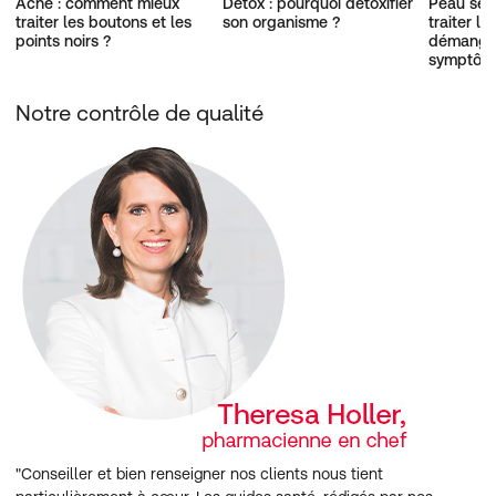
Acné : comment mieux
Détox : pourquoi détoxifier
Peau sen
traiter les boutons et les
son organisme ?
traiter le
points noirs ?
démangea
symptôm
Notre contrôle de qualité
"Conseiller et bien renseigner nos clients nous tient