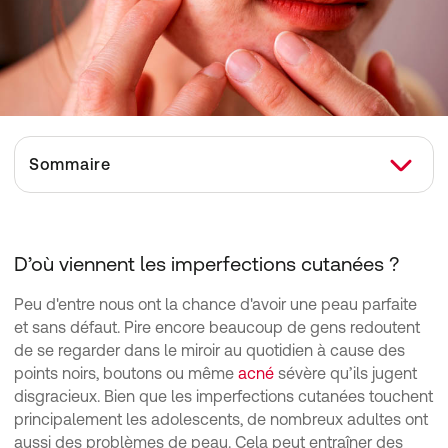
Sommaire
D’où viennent les imperfections cutanées ?
Les 6 meilleures astuces pour lutter contre les imperfections
D’où viennent les imperfections cutanées ?
Conseils pour les peaux mixtes à imperfections
Peu d'entre nous ont la chance d'avoir une peau parfaite
Conseils pour les peaux grasses à imperfections
et sans défaut. Pire encore beaucoup de gens redoutent
Conseils pour les peaux sèches à imperfections :
de se regarder dans le miroir au quotidien à cause des
points noirs, boutons ou même
acné
sévère qu’ils jugent
Conseils pour les peaux normales à imperfections :
disgracieux. Bien que les imperfections cutanées touchent
Comment lutter contre les imperfections avec des remèdes maison ?
principalement les adolescents, de nombreux adultes ont
aussi des problèmes de peau. Cela peut entraîner des