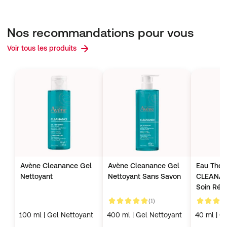
Nos recommandations pour vous
Voir tous les produits
Avène Cleanance Gel
Avène Cleanance Gel
Eau Ther
Nettoyant
Nettoyant Sans Savon
CLEANA
Soin Répa
apaisant
avis clients
(1)
5 de 5
5 de 5
100 ml | Gel Nettoyant
400 ml | Gel Nettoyant
40 ml | C