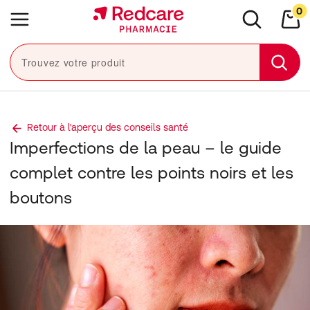
Sauter la navigation
0
Close navigation
e navigation
Menu
Rechercher
Mon
Trouvez votre produit
Sear
Retour à l'aperçu des conseils santé
Imperfections de la peau – le guide
complet contre les points noirs et les
boutons