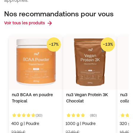
Nos recommandations pour vous
Voir tous les produits
−
17
%
−
13
%
nu3 BCAA en poudre
nu3 Vegan Protein 3K
nu3 Hy
Tropical
Chocolat
colla
avis clients
avis clients
(30)
(80)
4,9 de 5
4,3 de 5
4,6 de
400 g | Poudre
1000 g | Poudre
320 g 
23,99 €
27,49 €
16,49 