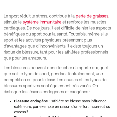
Les blessures sportives les plus fréquentes
Blessures sportives : comment les éviter ?
Le sport réduit le stress, contribue à la
perte de graisses
,
stimule le
système immunitaire
et renforce les muscles
Que faire en cas de blessure sportive ?
cardiaques. De nos jours, il est difficile de nier les aspects
Comment traiter correctement les blessures sportives ?
bénéfiques du sport pour la santé. Toutefois, même si le
sport et les activités physiques présentent plus
d’avantages que d’inconvénients, il existe toujours un
risque de blessure, tant pour les athlètes professionnels
que pour les amateurs.
Les blessures peuvent donc toucher n'importe qui, quel
que soit le type de sport, pendant l'entraînement, une
compétition ou pour le loisir. Les causes et les types de
blessures sportives sont également très variés. On
distingue les lésions endogènes et exogènes :
Blessure endogène
: l’athlète se blesse sans influence
extérieure, par exemple en raison d'un effort incorrect ou
excessif.