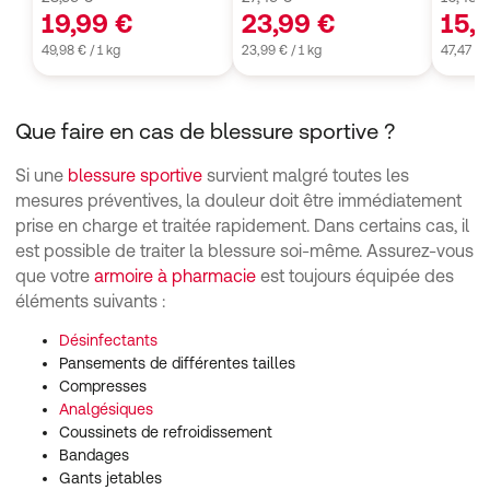
19,99 €
23,99 €
15,
49,98 € / 1 kg
23,99 € / 1 kg
47,47 € 
Que faire en cas de blessure sportive ?
Si une
blessure sportive
survient malgré toutes les
mesures préventives, la douleur doit être immédiatement
prise en charge et traitée rapidement. Dans certains cas, il
est possible de traiter la blessure soi-même. Assurez-vous
que votre
armoire à pharmacie
est toujours équipée des
éléments suivants :
Désinfectants
Pansements de différentes tailles
Compresses
Analgésiques
Coussinets de refroidissement
Bandages
Gants jetables