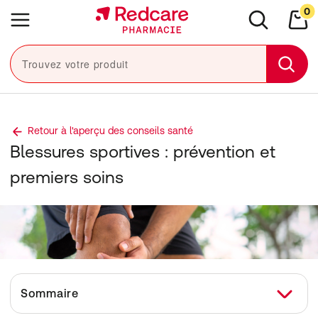
Sauter la navigation
0
Close navigation
e navigation
Menu
Rechercher
Mon
Trouvez votre produit
Sear
Retour à l'aperçu des conseils santé
Blessures sportives : prévention et
premiers soins
Sommaire