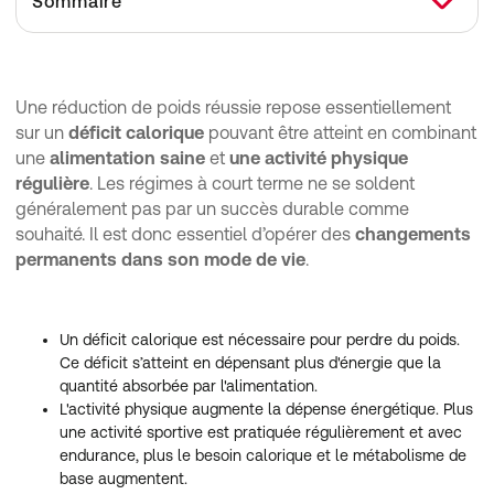
Sommaire
Comment déterminer quel poids corporel est sain ?
Quelles méthodes permettent de perdre du poids ?
Une réduction de poids réussie repose essentiellement
sur un
déficit calorique
pouvant être atteint en combinant
Comment éviter l'effet yo-yo ?
une
alimentation saine
et
une activité physique
Le jeûne peut-il favoriser un amaigrissement durable ?
régulière
. Les régimes à court terme ne se soldent
généralement pas par un succès durable comme
souhaité. Il est donc essentiel d’opérer des
changements
permanents dans son mode de vie
.
Un déficit calorique est nécessaire pour perdre du poids.
Ce déficit s’atteint en dépensant plus d'énergie que la
quantité absorbée par l'alimentation.
L'activité physique augmente la dépense énergétique. Plus
une activité sportive est pratiquée régulièrement et avec
endurance, plus le besoin calorique et le métabolisme de
base augmentent.