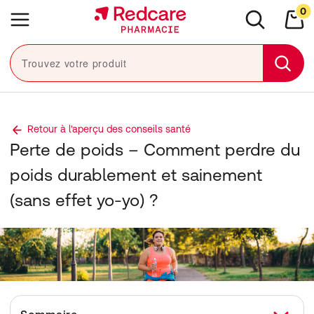
Sauter la navigation
0
Close navigation
e navigation
Menu
Rechercher
Mon
Trouvez votre produit
Sear
Retour à l'aperçu des conseils santé
Perte de poids – Comment perdre du
poids durablement et sainement
(sans effet yo-yo) ?