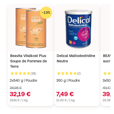
−
13
%
Beavita Vitalkost Plus
Delical Maltodextridine
BEAVI
Soupe de Pommes de
Neutre
sucre 
Terre
avis clients
avis clients
(38)
(2)
4,7 de 5
5 de 5
3,6 de
2x540 g | Poudre
350 g | Poudre
3x500 
36,98 €
49,47 
32,19 €
7,49 €
39,
29,81 € / 1 kg
21,40 € / 1 kg
26,39 € 