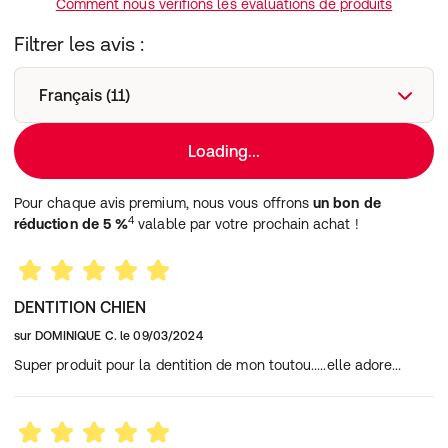
Comment nous vérifions les évaluations de produits
Condtionnement:
2 sachets de 14 sticks
Filtrer les avis :
Type d'aliment pour animaux
:
Français (11)
Alimentation Complémentaire
Loading...
Pour chaque avis premium, nous vous offrons
un bon de
4
réduction de 5 %
valable par votre prochain achat !
DENTITION CHIEN
sur
DOMINIQUE C.
le
09/03/2024
Super produit pour la dentition de mon toutou.....elle adore...