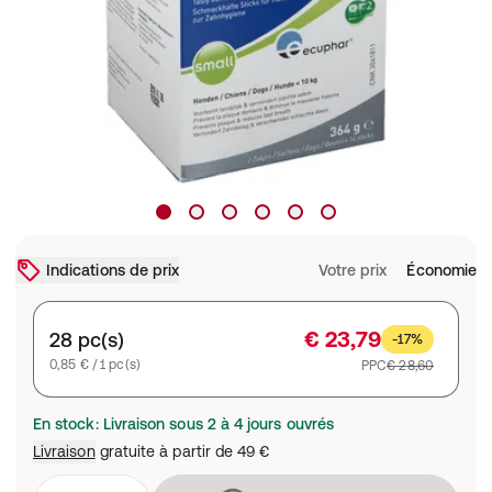
Indications de prix
Votre prix
Économie
€ 23,79
28 pc(s)
-17%
0,85 € / 1 pc(s)
PPC
€ 28,60
En stock: Livraison sous 2 à 4 jours ouvrés
Livraison
gratuite à partir de
49 €