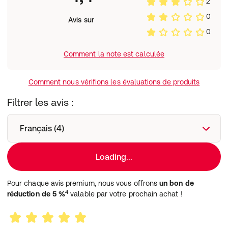
2
Prêt à déguster.
Précautions d'emploi:
0
Avis sur
Conserver à température ambiante.
0
Poids net:
180 g = 6 x 30 g
Comment la note est calculée
Fabricant:
Damhert Nutrition nv
Kapelstraat 154
Comment nous vérifions les évaluations de produits
B-3550 Heusden-Zolder
Filtrer les avis :
Français (4)
Loading...
Pour chaque avis premium, nous vous offrons
un bon de
4
réduction de 5 %
valable par votre prochain achat !