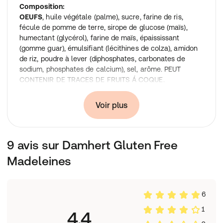
Composition:
OEUFS
, huile végétale (palme), sucre, farine de ris,
fécule de pomme de terre, sirope de glucose (maïs),
humectant (glycérol), farine de maïs, épaississant
(gomme guar), émulsifiant (lécithines de colza), amidon
de riz, poudre à lever (diphosphates, carbonates de
sodium, phosphates de calcium), sel, arôme. PEUT
CONTENIR DE TRACES DE FRUITS Á COQUE.
Valeur nutritionnelle:
Pour 100 g
Pour 30 g
Voir plus
Energie kJ:
1865
560
Energie kcal:
446
134
Matières grasses:
23.0 g
6.9 g
9 avis sur Damhert Gluten Free
Dont lipides saturés:
10.8 g
3.2 g
Madeleines
Glucides:
53.9 g
16.2 g
Dont sucres:
19.6 g
5.9 g
Fibres alimentaires:
2.8 g
0.8 g
Protéines:
4.5 g
1.4 g
6
Sel:
0.86 g
0.26 g
1
4,4
Conseil d'utilisation: