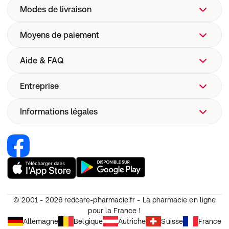
Modes de livraison
Moyens de paiement
Aide & FAQ
Entreprise
FAQ
Aide
Informations légales
Qui sommes-nous ?
Livraison
Site web de l'entreprise
Pharmacovigilance
Recrutement
Renoncer au contrat
Sécurité dispositifs médicaux
Nos marques Redcare Pharmacie
Condition générales d'utilisation (CGU)
Codes Promo
CGV
Annulation
© 2001 - 2026
redcare-pharmacie.fr - La pharmacie en ligne
Protection des données personnelles
pour la France !
Paramètres de cookies
Allemagne
Belgique
Autriche
Suisse
France