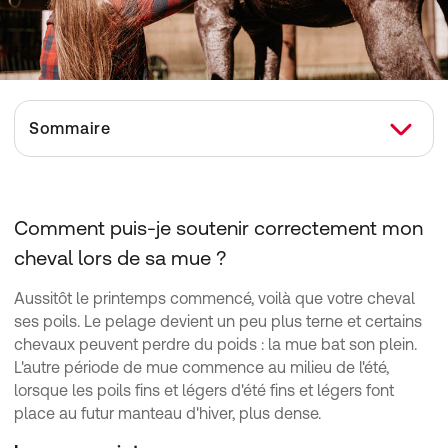
Sommaire
Comment puis-je soutenir correctement mon cheval lors de sa mue ?
La mue en automne
Comment puis-je soutenir correctement mon
Pourquoi les oméga-3 sont-ils bénéfiques pour le cheval ?
cheval lors de sa mue ?
Les besoins accrus en nutriments du cheval doivent être satisfaits
Aussitôt le printemps commencé, voilà que votre cheval
Des aliments de mauvaise qualité sont néfastes pour le cheval
ses poils. Le pelage devient un peu plus terne et certains
chevaux peuvent perdre du poids : la mue bat son plein.
L'autre période de mue commence au milieu de l'été,
lorsque les poils fins et légers d'été fins et légers font
place au futur manteau d'hiver, plus dense.