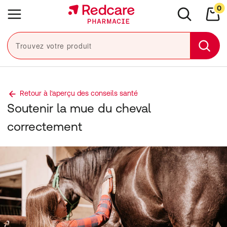
Sauter la navigation
0
Close navigation
e navigation
Menu
Rechercher
Mon
Trouvez votre produit
Sear
Retour à l'aperçu des conseils santé
Soutenir la mue du cheval
correctement