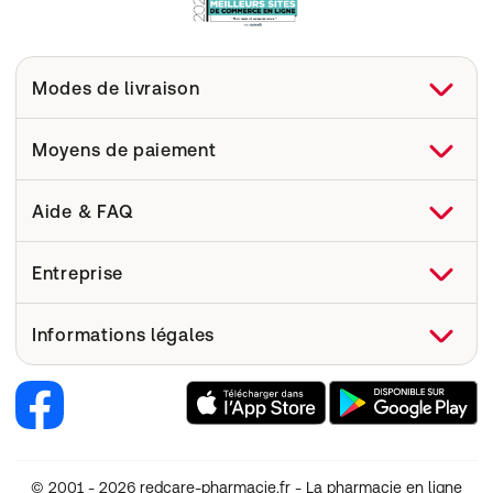
Modes de livraison
Moyens de paiement
Aide & FAQ
FAQ
Entreprise
Aide
Livraison
Qui sommes-nous ?
Informations légales
Pharmacovigilance
Site web de l'entreprise
Sécurité dispositifs médicaux
Recrutement
Renoncer au contrat
Codes Promo
Nos marques Redcare Pharmacie
Condition générales d'utilisation (CGU)
CGV
Facebook
Annulation
© 2001 - 2026 redcare-pharmacie.fr - La pharmacie en ligne