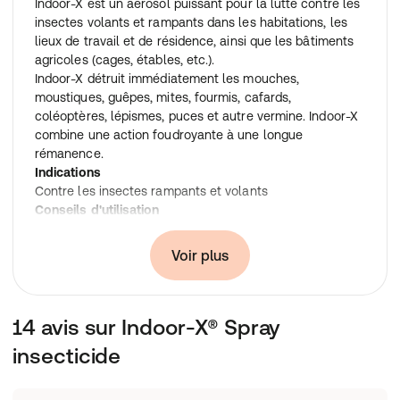
Indoor-X est un aérosol puissant pour la lutte contre les
insectes volants et rampants dans les habitations, les
lieux de travail et de résidence, ainsi que les bâtiments
agricoles (cages, étables, etc.).
Indoor-X détruit immédiatement les mouches,
moustiques, guêpes, mites, fourmis, cafards,
coléoptères, lépismes, puces et autre vermine. Indoor-X
combine une action foudroyante à une longue
rémanence.
Indications
Contre les insectes rampants et volants
Conseils d'utilisation
Contre les insectes rampants :
Dose : appliquer jusqu’à humidification (dans le cas d’un
Voir plus
substrat de traitement lisse et non poreux).
Mode d’application : pulvériser directement les endroits
fréquentés par la vermine. Traiter également leurs abris
14 avis sur Indoor-X® Spray
(plinthes, crevasses, interstices, chambranles, etc.). Pour
détruire les nids de guêpes qui sont trop éloignés, il
insecticide
suffit de traiter les orifices. Pour la lutte contre les
puces il faut pulvériser toute la surface du sol. Indoor-X
possède une longue rémanence (au moins 4 semaines);