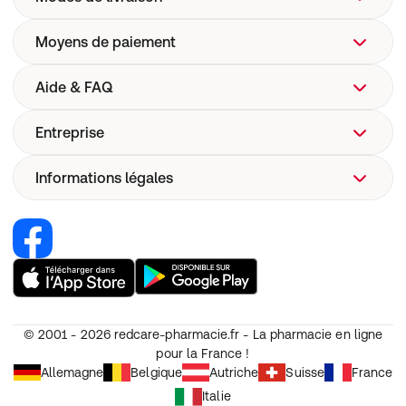
Moyens de paiement
Aide & FAQ
Entreprise
FAQ
Aide
Informations légales
Qui sommes-nous ?
Livraison
Site web de l'entreprise
Pharmacovigilance
Recrutement
Renoncer au contrat
Sécurité dispositifs médicaux
Nos marques Redcare Pharmacie
Condition générales d'utilisation (CGU)
Codes Promo
CGV
Annulation
© 2001 - 2026
redcare-pharmacie.fr - La pharmacie en ligne
Protection des données personnelles
pour la France !
Paramètres de cookies
Allemagne
Belgique
Autriche
Suisse
France
Mentions légales
Italie