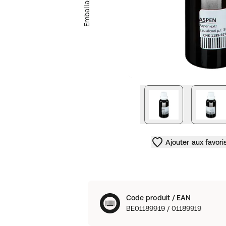
prochaine imag
Ajouter aux favori
Code produit / EAN
BE01189919 / 01189919