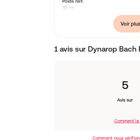
Poids net:
30 ml
Fabricant:
Laboratoire Dynarop Products
Voir plu
Rue du Charron 19
7711 Mouscron
Belgique
1 avis sur Dynarop Bach
5
Avis sur
Comment la 
Comment nous vérifions