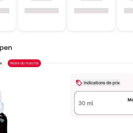
spen
re
Retiré du marché
Indications de prix
Ma
30 ml