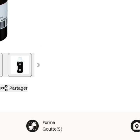
e
image précédente
s
Partager
Forme
Goutte(S)