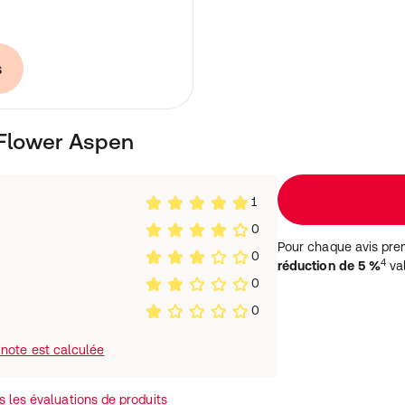
s
 Flower Aspen
1
0
Pour chaque avis pre
0
4
réduction de 5 %
val
0
0
note est calculée
 les évaluations de produits