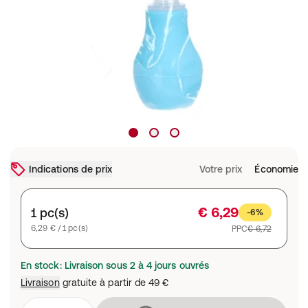
Indications de prix
Votre prix
Économie
€ 6,29
1 pc(s)
-6%
6,29 € / 1 pc(s)
PPC
€ 6,72
En stock: Livraison sous 2 à 4 jours ouvrés
Livraison
gratuite à partir de
49 €