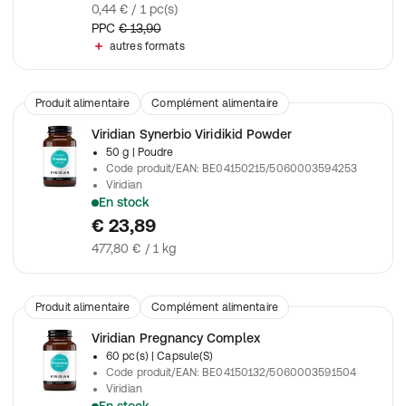
0,44 € / 1 pc(s)
PPC
€ 13,90
autres formats
Produit alimentaire
Complément alimentaire
Viridian Synerbio Viridikid Powder
50 g
| Poudre
Code produit/EAN
:
BE04150215/5060003594253
Viridian
En stock
Combinaison de prébiotiques, de probiotiques et de vitamine C
€ 23,89
477,80 € / 1 kg
Produit alimentaire
Complément alimentaire
Viridian Pregnancy Complex
60 pc(s)
| Capsule(S)
Code produit/EAN
:
BE04150132/5060003591504
Viridian