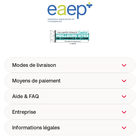
Modes de livraison
Moyens de paiement
Aide & FAQ
Entreprise
FAQ
Aide
Informations légales
Qui sommes-nous ?
Livraison
Site web de l'entreprise
Pharmacovigilance