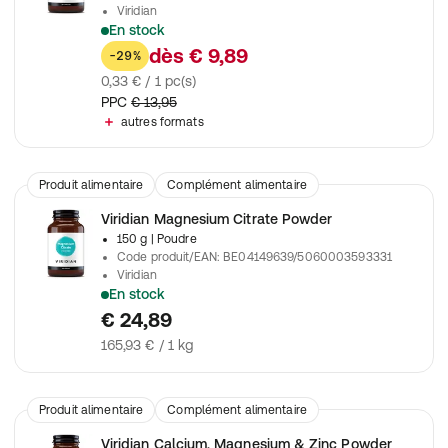
Viridian
En stock
Graines de cumin noir certifiée biologique d'Égypte (450 mg).
dès
€ 9,89
-29%
0,33 € / 1 pc(s)
PPC
€ 13,95
autres formats
Produit alimentaire
Complément alimentaire
Viridian Magnesium Citrate Powder
150 g
| Poudre
Code produit/EAN
:
BE04149639/5060003593331
Viridian
En stock
Magnésium bien absorbable sous forme de poudre.
€ 24,89
165,93 € / 1 kg
Produit alimentaire
Complément alimentaire
Viridian Calcium, Magnesium & Zinc Powder