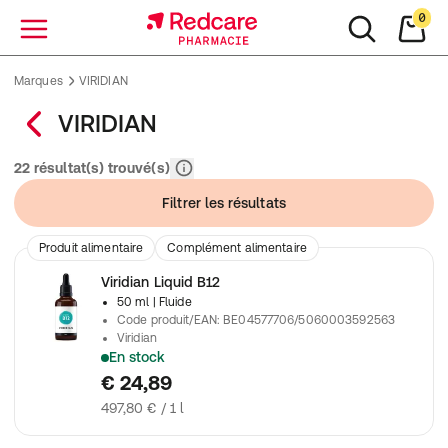
0
Menu
Marques
VIRIDIAN
VIRIDIAN
Pertinence
22 résultat(s) trouvé(s)
Filtrer les résultats
Produit alimentaire
Complément alimentaire
Viridian Liquid B12
50 ml
| Fluide
Code produit/EAN
:
BE04577706/5060003592563
Viridian
En stock
Vitamine B12 sous forme de gouttes.
€ 24,89
497,80 € / 1 l