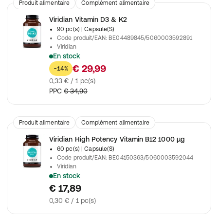
Produit alimentaire
Complément alimentaire
Viridian Vitamin D3 & K2
90 pc(s)
| Capsule(S)
Code produit/EAN
:
BE04489845/5060003592891
Viridian
En stock
Complément alimentaire contenant de la vitamine D3 de source
€ 29,99
-14%
0,33 € / 1 pc(s)
PPC
€ 34,90
Produit alimentaire
Complément alimentaire
Viridian High Potency Vitamin B12 1000 µg
60 pc(s)
| Capsule(S)
Code produit/EAN
:
BE04150363/5060003592044
Viridian
En stock
Contient une combinaison de deux formes actives de vitamine
€ 17,89
0,30 € / 1 pc(s)