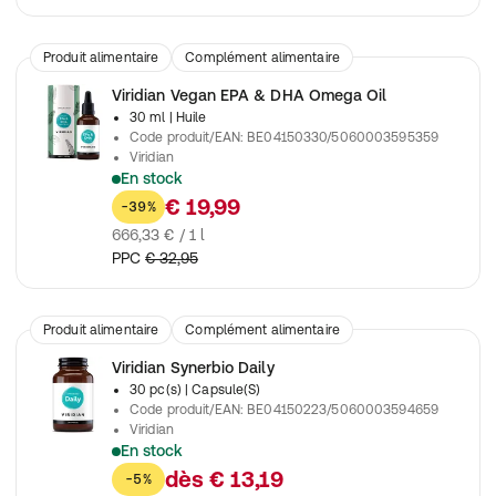
Produit alimentaire
Complément alimentaire
Viridian Vegan EPA & DHA Omega Oil
30 ml
| Huile
Code produit/EAN
:
BE04150330/5060003595359
Viridian
En stock
Complément alimentaire proposant une alternative végétale à l
€ 19,99
-39%
666,33 € / 1 l
PPC
€ 32,95
Produit alimentaire
Complément alimentaire
Viridian Synerbio Daily
30 pc(s)
| Capsule(S)
Code produit/EAN
:
BE04150223/5060003594659
Viridian
En stock
Combinaison avec une composition large de probiotiques et pré
dès
€ 13,19
-5%