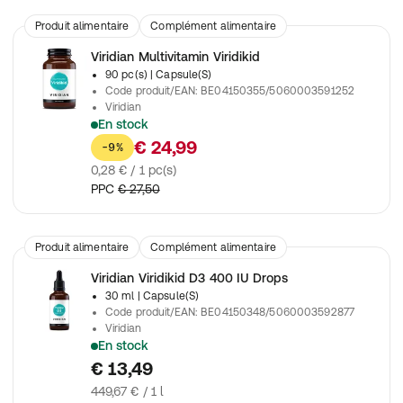
Produit alimentaire
Complément alimentaire
Viridian Multivitamin Viridikid
90 pc(s)
| Capsule(S)
Code produit/EAN
:
BE04150355/5060003591252
Viridian
En stock
Multivitamine pure et complète pour enfants, sans édulcorant
€ 24,99
-9%
0,28 € / 1 pc(s)
PPC
€ 27,50
Produit alimentaire
Complément alimentaire
Viridian Viridikid D3 400 IU Drops
30 ml
| Capsule(S)
Code produit/EAN
:
BE04150348/5060003592877
Viridian
En stock
Gouttes de vitamine D3 pour enfants, provenant d'une source 
€ 13,49
449,67 € / 1 l