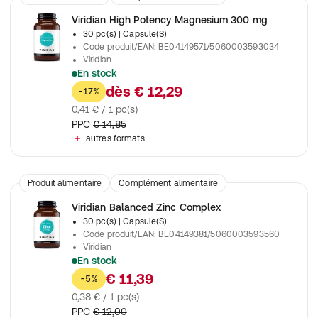
Viridian High Potency Magnesium 300 mg
30 pc(s)
| Capsule(S)
Code produit/EAN
:
BE04149571/5060003593034
Viridian
En stock
Avec une haute teneur de magnésium élémentaire par gélule.
dès
€ 12,29
-17%
0,41 € / 1 pc(s)
PPC
€ 14,85
autres formats
Produit alimentaire
Complément alimentaire
Viridian Balanced Zinc Complex
30 pc(s)
| Capsule(S)
Code produit/EAN
:
BE04149381/5060003593560
Viridian
En stock
Forme bien absorbable de zinc: picolinate (15 mg) de cuivre: ci
€ 11,39
-5%
0,38 € / 1 pc(s)
PPC
€ 12,00