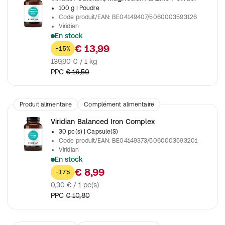
100 g
| Poudre
Code produit/EAN
:
BE04149407/5060003593126
Viridian
En stock
Combinaison de calcium, magnésium, zinc et vitamine C en f
€ 13,99
-15%
139,90 € / 1 kg
PPC
€ 16,50
Produit alimentaire
Complément alimentaire
Viridian Balanced Iron Complex
30 pc(s)
| Capsule(S)
Code produit/EAN
:
BE04149373/5060003593201
Viridian
En stock
Contient 15 mg de fer facilement absorbable (bisglycinate).
€ 8,99
-17%
0,30 € / 1 pc(s)
PPC
€ 10,80