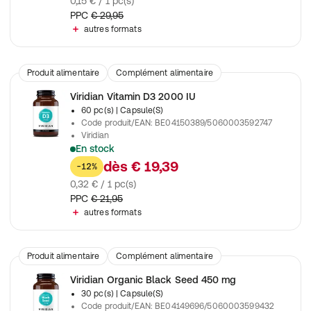
0,15 € / 1 pc(s)
PPC
€ 29,95
autres formats
Produit alimentaire
Complément alimentaire
Viridian Vitamin D3 2000 IU
60 pc(s)
| Capsule(S)
Code produit/EAN
:
BE04150389/5060003592747
Viridian
En stock
Forte dose de vitamine D3 provenant d'une source végétalienne
dès
€ 19,39
-12%
0,32 € / 1 pc(s)
PPC
€ 21,95
autres formats
Produit alimentaire
Complément alimentaire
Viridian Organic Black Seed 450 mg
30 pc(s)
| Capsule(S)
Code produit/EAN
:
BE04149696/5060003599432