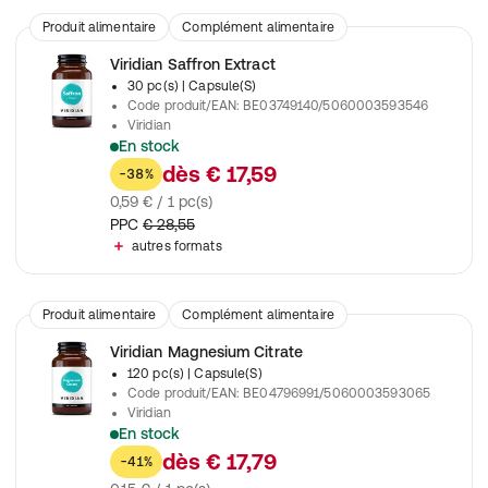
Produit alimentaire
Complément alimentaire
Viridian Saffron Extract
30 pc(s)
| Capsule(S)
Code produit/EAN
:
BE03749140/5060003593546
Viridian
En stock
Combinaison de safran (30 mg) et de calendula (souci) (270 
dès
€ 17,59
-38%
0,59 € / 1 pc(s)
PPC
€ 28,55
autres formats
Produit alimentaire
Complément alimentaire
Viridian Magnesium Citrate
120 pc(s)
| Capsule(S)
Code produit/EAN
:
BE04796991/5060003593065
Viridian
En stock
Complément alimentaire contenant du magnésium sous une f
dès
€ 17,79
-41%