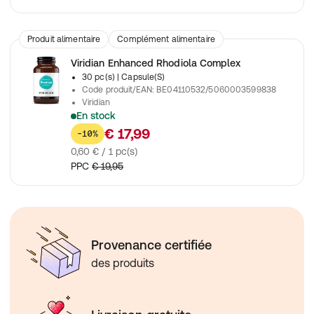
Produit alimentaire
Complément alimentaire
Viridian Enhanced Rhodiola Complex
30 pc(s)
| Capsule(S)
Code produit/EAN
:
BE04110532/5060003599838
Viridian
En stock
Contient entre autres du rhodiola (83 mg), du ginseng de Sibé
€ 17,99
-10%
0,60 € / 1 pc(s)
PPC
€ 19,95
Provenance certifiée
des produits