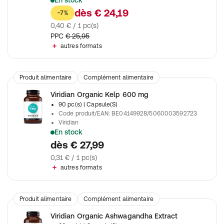
En stock
Viridian Pregnancy Complex contient de la vitamine C non aci
dès
€ 24,19
-7%
0,40 € / 1 pc(s)
PPC
€ 25,95
autres formats
Produit alimentaire
Complément alimentaire
Viridian Organic Kelp 600 mg
90 pc(s)
| Capsule(S)
Code produit/EAN
:
BE04149928/5060003592723
Viridian
En stock
Contient une quantité standardisée d'iode (200 μg) par gélule.
dès
€ 27,99
0,31 € / 1 pc(s)
autres formats
Produit alimentaire
Complément alimentaire
Viridian Organic Ashwagandha Extract