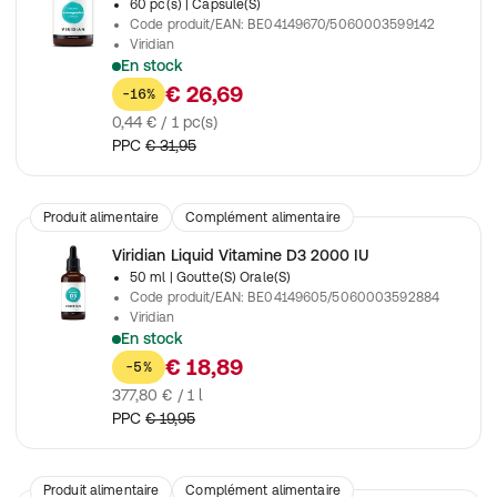
60 pc(s)
| Capsule(S)
Code produit/EAN
:
BE04149670/5060003599142
Viridian
En stock
Complément alimentaire à base de racine de ginseng de Sibé
€ 26,69
-16%
0,44 € / 1 pc(s)
PPC
€ 31,95
Produit alimentaire
Complément alimentaire
Viridian Liquid Vitamine D3 2000 IU
50 ml
| Goutte(S) Orale(S)
Code produit/EAN
:
BE04149605/5060003592884
Viridian
En stock
Gouttes de vitamine D3.
€ 18,89
-5%
377,80 € / 1 l
PPC
€ 19,95
Produit alimentaire
Complément alimentaire