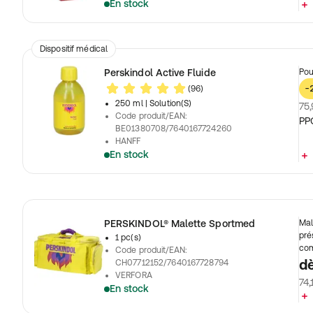
En stock
Dispositif médical
Perskindol Active Fluide
Pou
(96)
-
250 ml
| Solution(S)
75,
Code produit/EAN
:
PP
BE01380708/7640167724260
HANFF
En stock
PERSKINDOL® Malette Sportmed
Mal
pré
1 pc(s)
com
Code produit/EAN
:
d
CH07712152/7640167728794
VERFORA
74,
En stock