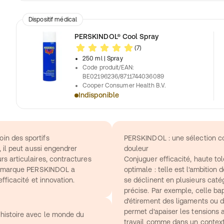
Dispositif médical
PERSKINDOL® Cool Spray
(7)
250 ml
| Spray
Code produit/EAN
:
BE02196236/8711744036089
Cooper Consumer Health B.V.
Indisponible
in des sportifs
PERSKINDOL : une sélection co
 il peut aussi engendrer 
douleur
s articulaires, contractures 
Conjuguer efficacité, haute tolé
la marque PERSKINDOL a 
optimale : telle est l'ambition d
fficacité et innovation.
se déclinent en plusieurs caté
précise. Par exemple, celle bap
d'étirement des ligaments ou 
permet d'apaiser les tensions 
histoire avec le monde du 
travail comme dans un contexte