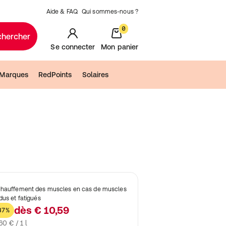
Aide & FAQ
Qui sommes-nous ?
0
chercher
Se connecter
Mon panier
Marques
RedPoints
Solaires
hauffement des muscles en cas de muscles
dus et fatigués
dès
€ 10,59
37%
60 € / 1 l