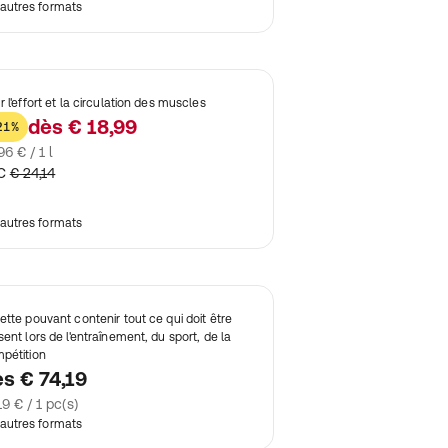
autres formats
r l'effort et la circulation des muscles
dès
€ 18,99
21%
96 € / 1 l
C
€ 24,14
autres formats
ette pouvant contenir tout ce qui doit être
sent lors de l'entraînement, du sport, de la
pétition
ès
€ 74,19
19 € / 1 pc(s)
autres formats