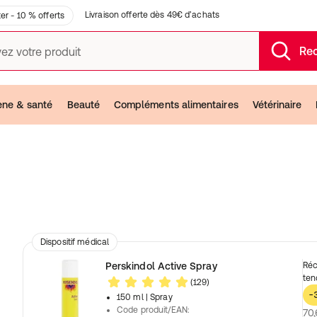
Livraison offerte dès 49€ d’achats
er - 10 % offerts
Re
ez votre produit
ène & santé
Beauté
Compléments alimentaires
Vétérinaire
Dispositif médical
Perskindol Active Spray
Réc
ten
(129)
-
150 ml
| Spray
Code produit/EAN
:
70,