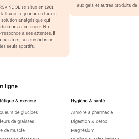
aux gels et autres produits d
RSKINDOL se situe en 1981. 
'affaires et joueur de tennis 
 solution analgésique qui 
 douleurs ni se doper. Ne 
responde à ses attentes, il 
epuis lors, ses remèdes ont 
es seuls sportifs.
n ligne
tétique & minceur
Hygiène & santé
queurs de glucides
Armoire à pharmacie
leurs de graisses
Digestion & détox
se de muscle
Magnésium