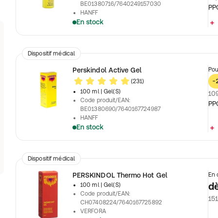
BE01380716/7640249157030
PP
HANFF
En stock
Dispositif médical
Perskindol Active Gel
Pou
(231)
-
100 ml
| Gel(S)
109
Code produit/EAN
:
PP
BE01380690/7640167724987
HANFF
En stock
Dispositif médical
PERSKINDOL Thermo Hot Gel
En 
d
100 ml
| Gel(S)
Code produit/EAN
:
151
CH07408224/7640167725892
VERFORA