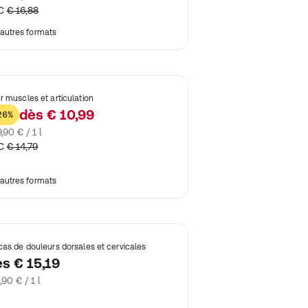
C
€ 16,88
autres formats
r muscles et articulation
dès
€ 10,99
26%
,90 € / 1 l
C
€ 14,79
autres formats
cas de douleurs dorsales et cervicales
ès
€ 15,19
,90 € / 1 l