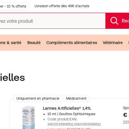
Livraison offerte dès 49€ d’achats
er - 10 % offerts
Re
ez votre produit
ène & santé
Beauté
Compléments alimentaires
Vétérinaire
ielles
Uniquement en pharmacie
Médicament
Larmes Artificielles® 1,4%
Syn
€ 
10 ml
| Gouttes Ophtalmiques
Code produit/EAN
:
229
3400933696511/3400933696511