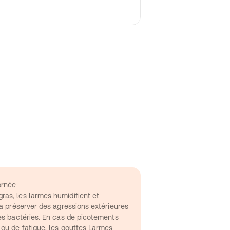
ornée
as, les larmes humidifient et 
la préserver des agressions extérieures 
es bactéries. En cas de picotements 
 ou de fatigue, les gouttes Larmes 