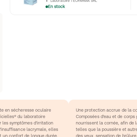
Laboratoire TEOFARMA SRL
En stock
rte en sécheresse oculaire
Une protection accrue de la c
cielles® du laboratoire 
Composées d'eau et de corps gr
les symptômes d'irritation 
nourrissent la cornée, afin de 
'insuffisance lacrymale, elles 
telles que la poussière et autr
 un confort de longue durée.
des yeux, sensation de brûlure