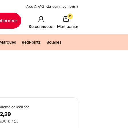
Aide & FAQ
Qui sommes-nous ?
0
chercher
Se connecter
Mon panier
Marques
RedPoints
Solaires
drome de l'oeil sec
2,29
,00 € / 1 l