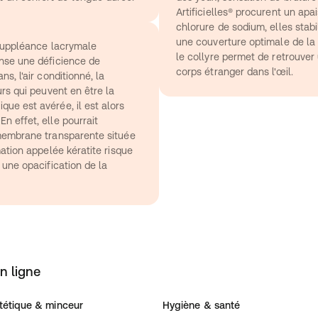
Artificielles® procurent un ap
chlorure de sodium, elles stabil
une couverture optimale de la su
 suppléance lacrymale
le collyre permet de retrouver 
nse une déficience de 
corps étranger dans l'œil.
s, l'air conditionné, la 
rs qui peuvent en être la 
ue est avérée, il est alors 
 effet, elle pourrait 
membrane transparente située 
ation appelée kératite risque 
 une opacification de la 
n ligne
tétique & minceur
Hygiène & santé