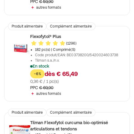
PPC
€ 59,90
autres formats
Produit alimentaire
Complément alimentaire
Flexofytol® Plus
(1296)
182 pc(s)
| Comprimé(S)
Code produit/EAN
:
BE03738200/5420024603738
Tilman s.a./n.v.
En stock
Flexofytol PLUS® combine les 2 actifs naturels les plus étudiés
dès
€ 65,49
-6%
0,36 € / 1 pc(s)
PPC
€ 69,90
autres formats
Produit alimentaire
Complément alimentaire
Tilman Flexofytol curcuma bio-optimisé
articulations et tendons