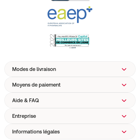
Modes de livraison
Moyens de paiement
Aide & FAQ
Entreprise
FAQ
Aide
Informations légales
Qui sommes-nous ?
Livraison