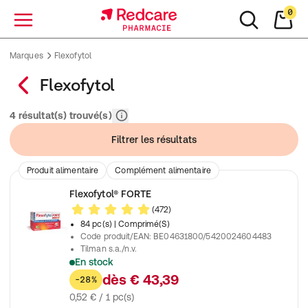
0
Menu
Marques
Flexofytol
Flexofytol
Pertinence
4 résultat(s) trouvé(s)
Filtrer les résultats
Produit alimentaire
Complément alimentaire
Flexofytol® FORTE
(472)
84 pc(s)
| Comprimé(S)
Code produit/EAN
:
BE04631800/5420024604483
Tilman s.a./n.v.
En stock
Exigez le meilleur pour vos articulations, muscles & tendons !
dès
€ 43,39
-28%
0,52 € / 1 pc(s)