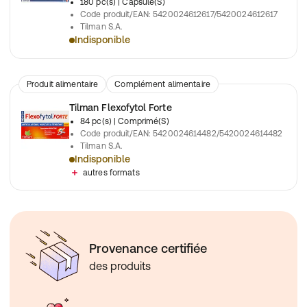
180 pc(s)
| Capsule(S)
Code produit/EAN
:
5420024612617/5420024612617
Tilman S.A.
Indisponible
Complément à base de curcuma bio-optimisé pour maintenir la
Produit alimentaire
Complément alimentaire
Tilman Flexofytol Forte
84 pc(s)
| Comprimé(S)
Code produit/EAN
:
5420024614482/5420024614482
Tilman S.A.
Indisponible
Complément articulaire à base de curcuma, boswellia et vitami
autres formats
Provenance certifiée
des produits