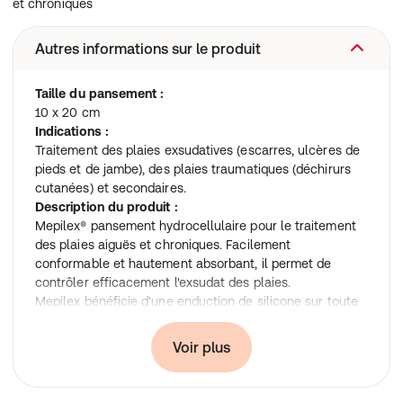
et chroniques
Autres informations sur le produit
Taille du pansement :
10 x 20 cm
Indications :
Traitement des plaies exsudatives (escarres, ulcères de
pieds et de jambe), des plaies traumatiques (déchirurs
cutanées) et secondaires.
Description du produit :
Mepilex® pansement hydrocellulaire pour le traitement
des plaies aiguës et chroniques. Facilement
conformable et hautement absorbant, il permet de
contrôler efficacement l'exsudat des plaies.
Mepilex bénéficie d'une enduction de silicone sur toute
la surface du pansement issue de la technologie
Safetac® permettant un retrait atraumatique pour la
Voir plus
plaie et indolore pour le patient afin que vous puissiez le
retirer facilement sans endommager la peau. Ce qui
signifie moins de douleur au retrait pour vos patients.