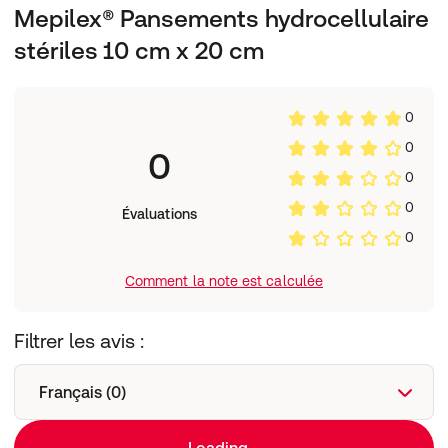
Mepilex® Pansements hydrocellulaire
L'enduction de silicone Safetac® adhère aussi aux
berges de la plaie pour protéger la peau des fuites et de
stériles 10 cm x 20 cm
la macération à l'origine de lésions.
Souple et conformable pour pouvoir l'utiliser facilement
dans diverses situations
0
Les pansements avec technologie Safetac minimisent la
douleur et les traumatismes lors des changements de
0
0
pansement
0
Adhère aux berges de la plaie pour éviter la macération
Vous permet de contrôler l'exsudat efficacement
0
Évaluations
0
Conseils d'utilisation :
Lire attentivement le mode d'emploi
Comment la note est calculée
Composition
Enduction de silicone Safetac®
Conditionnement :
Filtrer les avis :
1 pièce
Français (0)