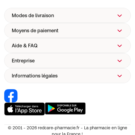
Modes de livraison
Moyens de paiement
Aide & FAQ
Entreprise
FAQ
Aide
Informations légales
Qui sommes-nous ?
Livraison
Site web de l'entreprise
Pharmacovigilance
Recrutement
Renoncer au contrat
Sécurité dispositifs médicaux
Nos marques Redcare Pharmacie
Condition générales d'utilisation (CGU)
Codes Promo
CGV
Annulation
© 2001 - 2026
redcare-pharmacie.fr - La pharmacie en ligne
Protection des données personnelles
pour la France !