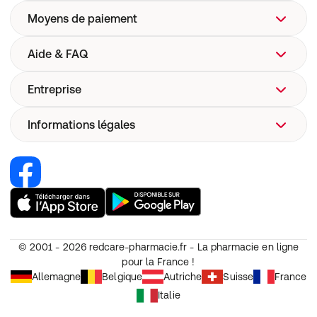
Moyens de paiement
Aide & FAQ
Entreprise
FAQ
Aide
Informations légales
Qui sommes-nous ?
Livraison
Site web de l'entreprise
Pharmacovigilance
Recrutement
Renoncer au contrat
Sécurité dispositifs médicaux
Nos marques Redcare Pharmacie
Condition générales d'utilisation (CGU)
Codes Promo
CGV
Annulation
© 2001 - 2026
redcare-pharmacie.fr - La pharmacie en ligne
Protection des données personnelles
pour la France !
Paramètres de cookies
Allemagne
Belgique
Autriche
Suisse
France
Mentions légales
Italie