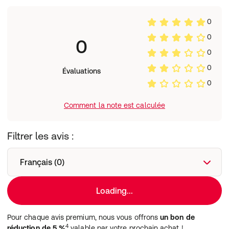
0
0
0
0
0
Évaluations
0
Comment la note est calculée
Filtrer les avis :
Français (0)
Loading...
Pour chaque avis premium, nous vous offrons
un bon de
4
réduction de 5 %
valable par votre prochain achat !