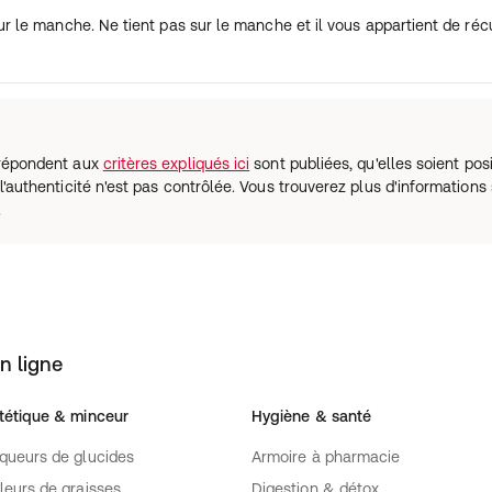
ur le manche. Ne tient pas sur le manche et il vous appartient de réc
i répondent aux
critères expliqués ici
sont publiées, qu'elles soient posi
l'authenticité n'est pas contrôlée. Vous trouverez plus d'informations 
.
n ligne
tétique & minceur
Hygiène & santé
queurs de glucides
Armoire à pharmacie
leurs de graisses
Digestion & détox