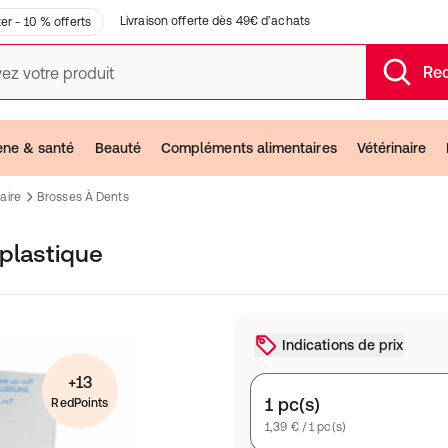
Livraison offerte dès 49€ d’achats
er - 10 % offerts
Re
ez votre produit
ène & santé
Beauté
Compléments alimentaires
Vétérinaire
aire
Brosses À Dents
 plastique
Indications de prix
+13
1 pc(s)
RedPoints
1,39 € / 1 pc(s)