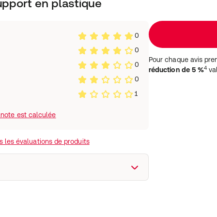
Support en plastique
0
0
Pour chaque avis pre
0
4
réduction de 5 %
val
0
1
note est calculée
 les évaluations de produits