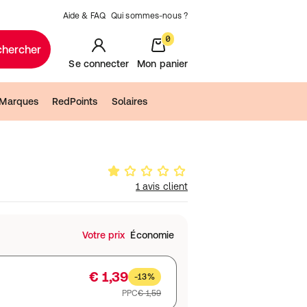
Aide & FAQ
Qui sommes-nous ?
0
chercher
Se connecter
Mon panier
Marques
RedPoints
Solaires
1 avis client
Votre prix
Économie
€ 1,39
-13%
PPC
€ 1,59