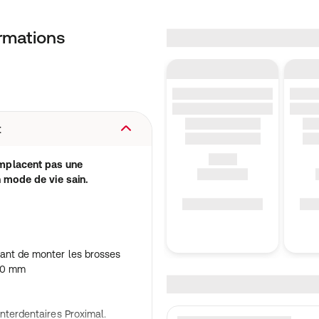
ormations
t
mplacent pas une
n mode de vie sain.
ant de monter les brosses
170 mm
nterdentaires Proximal.