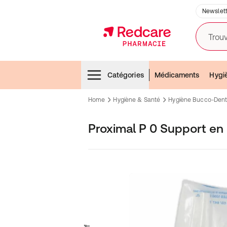
Newslett
Trouv
Menubar
Catégories
Médicaments
Hygi
Home
Hygiène & Santé
Hygiène Bucco-Dent
Proximal P 0 Support en