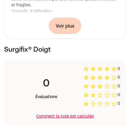
et fragiles.
Conseils d'utilisation:
Le filet se découpe afin de s’ajuster à la morphologie de
la zone d’application.
Voir plus
Compoisition
59 % coton, 23 % polyamide, 18 % latex
Surgifix® Doigt
0
0
0
0
0
Évaluations
0
Comment la note est calculée