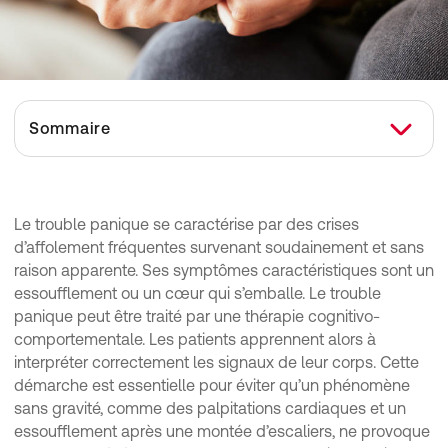
Sommaire
Qu’est-ce que le trouble panique ?
Quels sont les symptômes du trouble panique ?
Le trouble panique se caractérise par des crises
d’affolement fréquentes survenant soudainement et sans
Comment se développe le trouble panique ?
raison apparente. Ses symptômes caractéristiques sont un
Comment le médecin diagnostique-t-il le trouble panique ?
essoufflement ou un cœur qui s’emballe. Le trouble
Comment le médecin traite-t-il le trouble panique ?
panique peut être traité par une thérapie cognitivo-
comportementale. Les patients apprennent alors à
Que pouvez-vous faire si vous souffrez de trouble panique ?
interpréter correctement les signaux de leur corps. Cette
démarche est essentielle pour éviter qu’un phénomène
sans gravité, comme des palpitations cardiaques et un
essoufflement après une montée d’escaliers, ne provoque