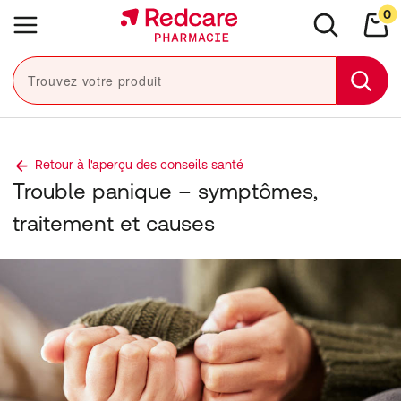
Sauter la navigation
0
Close navigation
e navigation
Menu
Rechercher
Mon
Trouvez votre produit
Sear
Retour à l'aperçu des conseils santé
Trouble panique – symptômes,
traitement et causes