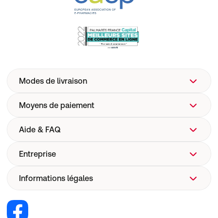
Modes de livraison
Moyens de paiement
Aide & FAQ
Entreprise
FAQ
Aide
Informations légales
Qui sommes-nous ?
Livraison
Site web de l'entreprise
Pharmacovigilance
Recrutement
Renoncer au contrat
Sécurité dispositifs médicaux