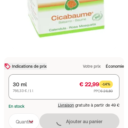
Indications de prix
Votre prix
Économie
€ 22,99
30 ml
-14%
766,33 € / 1 l
PPC
€ 26,80
Livraison
gratuite à partir de
49 €
En stock
Chargement
Ajouter au panier
Quantité