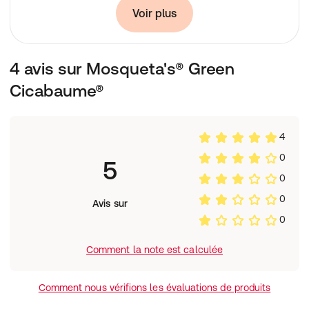
Calendula officinalis (extrait) et Heliantus annuus (huile),
Voir plus
Rosa Moschata (huile de graines), Cera Alba, Tocopheryl
Acetate, Lavandula Angustifolia (huile), Daucus Carota
(huile), Citrus Grandis (extrait), Pelargonium Capitatum,
4 avis sur Mosqueta's® Green
Usnea Barbata (extrait ).
Cicabaume®
4
0
5
0
0
Avis sur
0
Comment la note est calculée
Comment nous vérifions les évaluations de produits