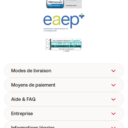
Modes de livraison
Moyens de paiement
Aide & FAQ
Entreprise
FAQ
Aide
Informations légales
Qui sommes-nous ?