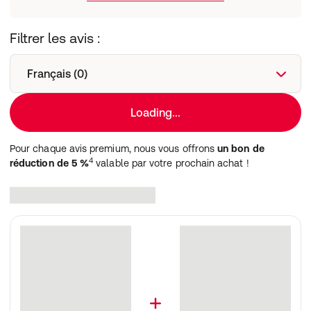
Adresse du Fabricant
Laboratoire DISSOLVUROL
Filtrer les avis :
28 avenue de l’Annonciade
MC-98000 Monaco
Français (0)
Loading...
Pour chaque avis premium, nous vous offrons
un bon de
4
réduction de 5 %
valable par votre prochain achat !